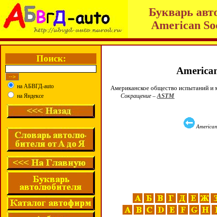
Букварь авт
American Soc
Поиск:
American 
на АБВГД-auto
Американское общество испытаний и 
ASTM
на Яндексе
Сокращение
–
American