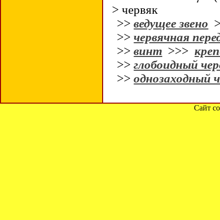
> червяк
>>
ведущее звено
>
>>
червячная пере
>>
винт
>>>
кре
>>
глобоидный чер
>>
однозаходный ч
Сайт со