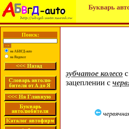
Букварь авт
Поиск:
на АБВГД-auto
на Яндексе
зубчатое колесо
с
зацеплении с
черв
червячна