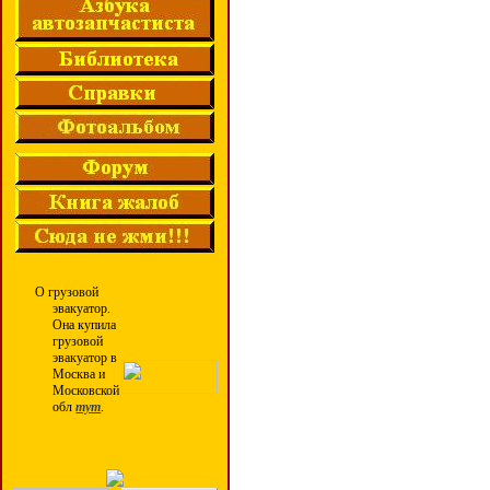
О грузовой
эвакуатор.
Она купила
грузовой
эвакуатор в
Москва и
Московской
обл
тут
.