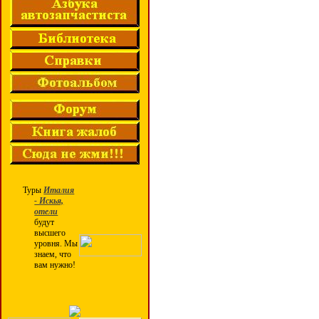
Туры
Италия
- Искья,
отели
будут
высшего
уровня. Мы
знаем, что
вам нужно!