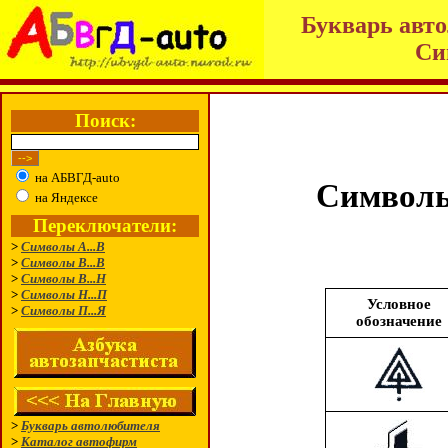
Букварь авто
Си
Поиск:
на АБВГД-auto
Символы
на Яндексе
Переключатели:
>
Символы А...В
>
Символы В...В
>
Символы В...Н
>
Символы Н...П
Условное
>
Символы П...Я
обозначение
>
Букварь автолюбителя
>
Каталог автофирм