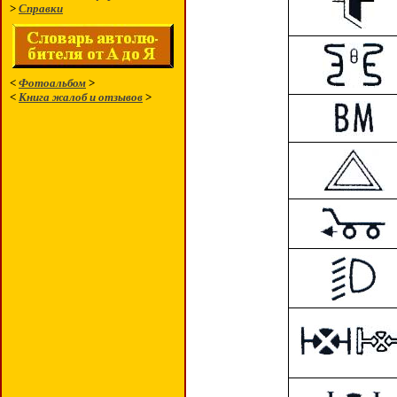
>
Справки
<
Фотоальбом
>
<
Книга жалоб и отзывов
>